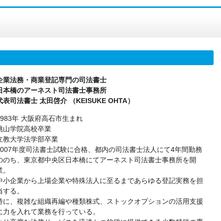
企業法務・商業登記専門の司法書士
日本橋のアーネスト司法書士事務所
代表司法書士 太田啓介 （KEISUKE OHTA）
1983年 大阪府高石市生まれ
桃山学院高校卒業
立教大学法学部卒業
2007年度司法書士試験に合格、都内の司法書士法人にて4年間勤務
ののち、東京都中央区日本橋にてアーネスト司法書士事務所を開
業。
中小企業から上場企業や特殊法人に至るまであらゆる登記実務を担
当する。
特に、複雑な組織再編や種類株式、ストックオプションの活用支援
に力を入れて業務を行っている。