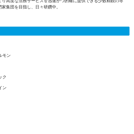
より高度な法務サービスを迅速かつ的確に提供できる少数精鋭の専
門家集団を目指し、日々研鑽中。
ルモン
ック
イン