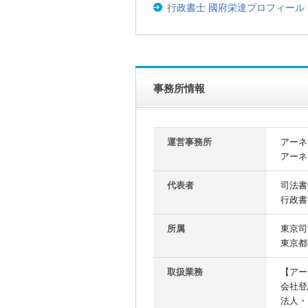
行政書士 國府栄達プロフィール
事務所情報
運営事務所
アーネ
アーネ
代表者
司法書
行政書
所属
東京司
東京都
取扱業務
【アー
会社登
法人・