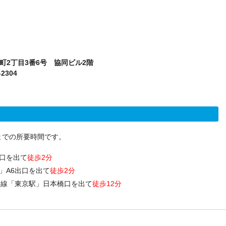
本町2丁目3番6号 協同ビル2階
-2304
までの所要時間です。
口を出て
徒歩2分
」A6出口を出て
徒歩2分
央線「東京駅」日本橋口を出て
徒歩12分