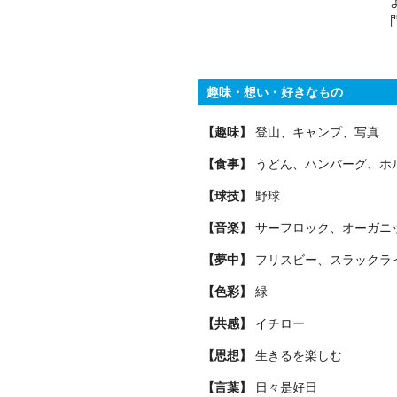
趣味・想い・好きなもの
【趣味】
登山、キャンプ、写真
【食事】
うどん、ハンバーグ、ホ
【球技】
野球
【音楽】
サーフロック、オーガニ
【夢中】
フリスビー、スラックラ
【色彩】
緑
【共感】
イチロー
【思想】
生きるを楽しむ
【言葉】
日々是好日