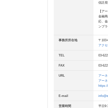
信託登
【アー
金融商
応、金
ンプラ
事務所所在地
〒10
アクセ
TEL
03-622
FAX
03-622
URL
アーネ
アーネ
https:
E-mail
info@e
営業時間
平日9: