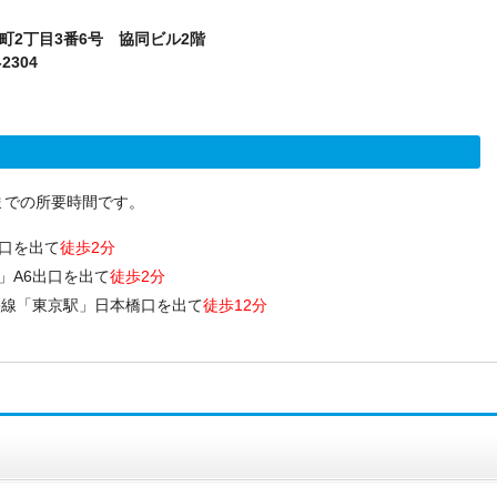
本町2丁目3番6号 協同ビル2階
-2304
までの所要時間です。
口を出て
徒歩2分
」A6出口を出て
徒歩2分
央線「東京駅」日本橋口を出て
徒歩12分